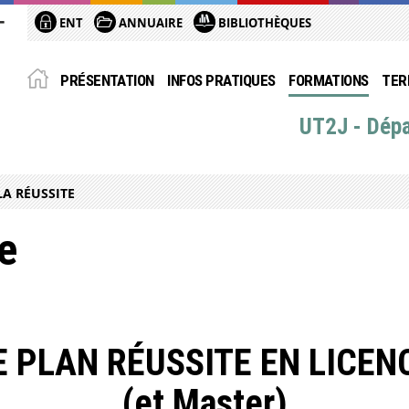
ENT
ANNUAIRE
BIBLIOTHÈQUES
PRÉSENTATION
INFOS PRATIQUES
FORMATIONS
TER
UT2J - Dép
LA RÉUSSITE
te
E PLAN RÉUSSITE EN LICEN
(et Master)