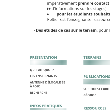
impérativement
prendre contact
(
+ d'informations sur les stages
)
pour les étudiants souhaita
Peltier
est l'enseignante-ressource
-
Des études de cas sur le terrain
, pour 
PRÉSENTATION
TERRAINS
QUI FAIT QUOI ?
PUBLICATIONS
LES ENSEIGNANTS
ANTENNE DÉLOCALISÉE
À FOIX
SUD-OUEST EURO
RECHERCHE
GÉODOC
INFOS PRATIQUES
RESSOURCES