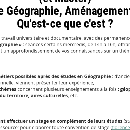
e Géographie, Aménagement
Qu'est-ce que c'est ?
u travail universitaire et documentaire, avec des permanen
ographie »
: séances certains mercredis, de 14h à 16h, offra
part un approfondissement de vos connaissances sur un th
étiers possibles après des études en Géographie
: d'anci
onnelle, viennent présenter leur expérience,
 thèmes
concernant plusieurs enseignements à la fois :
géop
territoire, aires culturelles
, etc.
ant effectuer un stage en complément de leurs études
(st
ressource' pour élaborer toute convention de stage (
florence